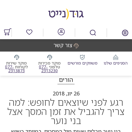
דלג
דלג
דלג
דלג
לאזור
לרכיב
לתפריט
לתחתית
תוכן
ראשי
חיפוש
העמוד
מרכזי
מוצרים
במועדפים
צור קשר
הסניפים שלנו
משווקים מורשים
מוקד מכירות
מוקד שירות
מוקד מכירות טלפוני
מוקד שי
טלפוני
077-
לקוחות
077-
2313873
2313230
הורים
26 יונ, 2018
רגע לפני שיוצאים לחופש: למה
צריך להגביל את זמן המסך אצל
בני נוער
בני נוער מבלים שעות מול המסכים, במיוחד כשיש