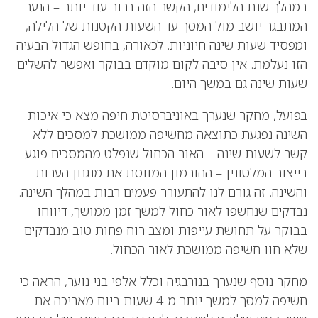
במהלך שנת הלימודים, הקשר הזה ברור עוד יותר – הנער
המתבגר יושב מול המסך עד השעות הקטנות של הלילה,
ומפסיד שעות שינה חיוניות. לכאורה, בחופש הגדול הבעיה
הזו נעלמת. אין סיבה לקום מוקדם בבוקר ואפשר להשלים
שעות שינה גם במשך היום.
בפועל, מחקר שנערך באוניברסיטת חיפה מצא כי איכות
השינה נפגעת כתוצאה מחשיפה ממושכת למסכים ללא
קשר לשעות שינה – האור הכחול שנפלט מהמסכים פוגע
בייצור המלטונין – ההורמון המווסת את מנגנון הערות
והשינה. זה גורם לנו להתעורר פעמים רבות במהלך השינה.
נבדקים שנחשפו לאור כחול למשך זמן ממושך, דיווחו
בבוקר על תחושת עייפות ומצב רוח פחות טוב מנבדקים
שלא חוו חשיפה ממושכת לאור הכחול.
מחקר נוסף שנערך בנורבגיה וכלל אלפי בני נוער, הראה כי
חשיפה למסך למשך יותר מ-4 שעות ביום מאריכה את