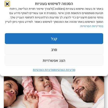
הסכמה לשימוש בעוגיות
סיפור לפני השינה?
באתר זה נעשה שימוש בעוגיות (Cookies)לצורך שיפור חווית הגלישה, ניתוח
תנועת משתמשים והתאמת תוכן אישי. במסגרת זו אנו עשויים לשתף מידע עם
הבית שקט ורגוע. הילדים כבר אחרי ארוחת
גורמי פרסום חיצוניים כדי להציג לך מודעות הרלוונטיות לתחומי העניין שלך.
המשך השימוש באתר מהווה את הסכמתך לשימוש כאמור. למידע נוסף ניתן לעיין
ערב ומקלחת. עכשיו זה הזמן המתאים
במדיניות הפרטיות
.
להתכרבל ביחד מתחת לשמיכה ולהקריא להם
סיפור לפני השינה שיגרום להם לצלול לשנת...
קבל
סרב
הצג אפשרויות
מדיניות הפרטיות
מדיניות הפרטיות