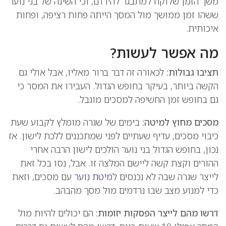
משך הזמן שלוקח למתבגר להירדם, וכי השינה של בני נוער
ששהו זמן ממושך מול המסך הייתה פחות רציפה, ופחות
איכותית.
מה אפשר לעשות?
תציבו גבולות:
לכאורה זה דבר ברור מאליו, אבל אולי גם
הקשה ביותר, בעיקר בחופש הגדול. העבירו את המסר כי
גם בחופש זמן החשיפה למסכים מוגבל.
מסכים מחוץ למיטה:
בימים של שגרה מומלץ לקבוע שעת
כיבוי מסכים, עדיף שעתיים לפני שמתכננים ללכת לישון. אז
נכון, בחופש הגדול בני נוער הולכים לישון הרבה אחרי
ההורים וקצת קשה ליישם המלצה זו. אבל, נסו בכל זאת
לייצר שגרה שבה לא נכנסים ל
מיטת נוער
עם מסכים, וזאת
כדי למנוע מצב שבו נרדמים מול מסך מהבהב.
דרשו מהם לייצר הפסקות יזומות:
הם יכולים להיות מול