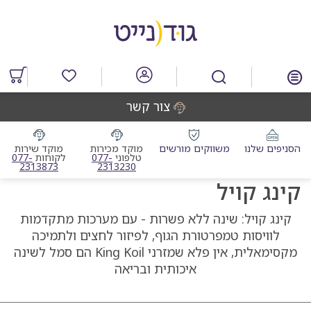
דלג
דלג
דלג
דלג
לאזור
לרכיב
לתפריט
לתחתית
תוכן
ראשי
חיפוש
העמוד
מרכזי
מוצרים
במועדפים
צור קשר
הסניפים שלנו
משווקים מורשים
מוקד מכירות
מוקד שירות
מוקד מכירות טלפוני
מוקד שי
טלפוני
077-
לקוחות
077-
2313873
2313230
קינג קויל
קינג קויל: שינה ללא פשרות - עם מערכות מתקדמות
לוויסות טמפרטורת הגוף, לפיזור לחצים ולתמיכה
מקסימאלית, אין פלא שמזרני King Koil הם סמל לשינה
איכותית ובריאה