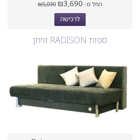
מחיר
מחיר
₪3,690
החל מ-
₪5,030
נוכחי
קודם
אחרי
לרכישה
הנחה
ספות RADISON זויתן