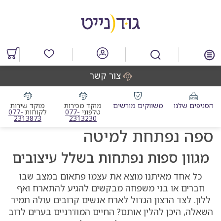
דלג
דלג
דלג
דלג
לאזור
לרכיב
לתפריט
לתחתית
תוכן
ראשי
חיפוש
העמוד
מרכזי
מוצרים
במועדפים
צור קשר
הסניפים שלנו
משווקים מורשים
מוקד מכירות
מוקד שירות
מוקד מכירות טלפוני
מוקד שי
טלפוני
077-
לקוחות
077-
2313873
2313230
ספה נפתחת למיטה
מגוון ספות נפתחות בשלל עיצובים
כל אחד מאיתנו מוצא את עצמו פתאום במצב שבו
חברים או בני משפחה מבקשים להגיע להתארח ואף
ללון. לצד הרצון הגדול לארח אנשים קרובים עולה תמיד
השאלה, היכן להלין אותם? החיים המודרניים בערים לרוב