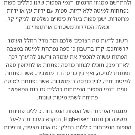
ולהתרשם ממגוון הדגמים. דגמי הספות שלנו כוללים ספות
נפתחות למיטה ללא ידיות, ספות עם ידיות עץ או ידיות
מרופדות. ישנן ספות בעלות כיסויים נשלפים, לניקוי קל,
וכאלה הכוללות משטחים אורתופדיים.
חשוב לדעת מה הצרכים שלכם ומה גודל החלל העומד
לרשותכם. קחו בחשבון כי ספה נפתחת למיטה במצבה
הפתוח עשויה להכפיל את עומקה וחשוב להיערך לכך.
לאחר מכן, תוכלו לבחור כורסה נפתחת או לחלופין ספה
נפתחת למיטה, ואף בין כורסה חד מושבית, אשר נפתחת
למיטת יחיד, לבין כורסה דו מושבות, אשר נפתחת למיטה
זוגית. דגמי הספות הנפתחות כוללים גם דגם המאפשר
פתיחה לשתי מיטות שונות.
מנגנוני הפתיחה של הספות הנפתחות כוללים פתיחת
משיכה וכן מנגנון High-riser, הנקרא בעברית קל-על.
הספות הנפתחות כוללות בחלקן גם ארגז מצעים, והופכות