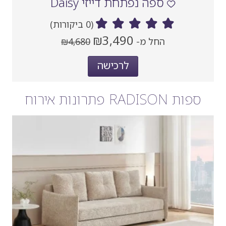
ספה נפתחת דייזי Daisy
(0 ביקורות)
מחיר
מחיר
₪3,490
החל מ-
₪4,680
נוכחי
קודם
אחרי
לרכישה
הנחה
ספות RADISON פתרונות אירוח