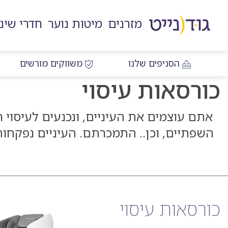
דלג
דלג
דלג
דלג
לאזור
לרכיב
לתפריט
לתחתית
מזרנים
מיטות נוער
חדרי שינ
תוכן
ראשי
חיפוש
העמוד
מרכזי
הסניפים שלנו
משווקים מורשים
כורסאות עיסוי
אתם עוצמים את העיניים, ונכנעים לעיסוי 
השפתיים, וכן.. התמכרתם. העיניים נפקחות
כורסאות עיסוי