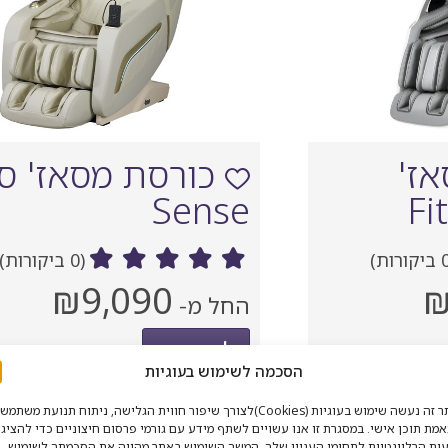
ז'
כורסת מסאז' ס
Sense
(0 ביקורות)
מחיר
₪9,090
₪
‏
החל מ-
‏
נוכחי
לרכישה
הסכמה לשימוש בעוגיות
באתר זה נעשה שימוש בעוגיות (Cookies)לצורך שיפור חווית הגלישה, ניתוח תנועת משתמ
מת תוכן אישי. במסגרת זו אנו עשויים לשתף מידע עם גורמי פרסום חיצוניים כדי להציג 
ות הרלוונטיות לתחומי העניין שלך. המשך השימוש באתר מהווה את הסכמתך לשימוש