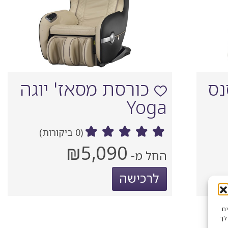
נס
כורסת מסאז' יוגה
Yoga
(0 ביקורות)
מחיר
₪5,090
החל מ-
‏
נוכחי
לרכישה
שים
לך