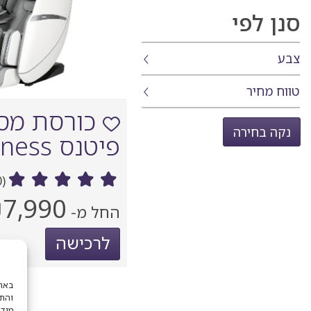
סנן לפי
צבע
טווח מחיר
כורסת מסא
נקה בחירה
פיטנס Fitness
(0 ביקורות)
מחיר
7,990
החל מ-
נוכחי
לרכישה
והתא
מודע