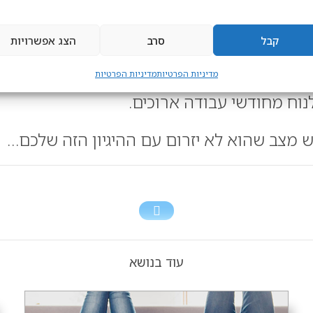
וק קצת פילוסופי לרביצה כיפית על הספה, תמי
קבל
סרב
הצג אפשרויות
אבל יש משהו בחום של הקיץ הישראלי שנותן א
מדיניות הפרטיות
מדיניות הפרטיות
נוח מחודשי עבודה ארוכים.
 מצב שהוא לא יזרום עם ההיגיון הזה שלכם…
עוד בנושא