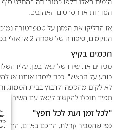
הימים האלו חלפו כמובן וזה בהחלט סוף ט
הסדרות או הסרטים האהובים.
אז הדליקו את המזגן על טמפרטורה נמוכה
הנוקמים, סיפורה של שפחה 2 או אולי בכלל מצולמים של מה קשור. כל אחד והקטע שלו. היכון, הכן, צאו לבינג'.
חכמים בקיץ
מכירים את שירו של יגאל בשן, עליו השלום 
כובע על הראש". ככה לימדו אותנו אז לה
לא לקום מהספה ולרבוץ בבית הממוזג והק
תמיד תוכלו להקשיב ליגאל עם השיר הקיצי
"לכל זמן ועת לכל חפץ"
והתא
מודע
כפי שהסביר קהלת, החכם באדם, החיים מו
כאמו