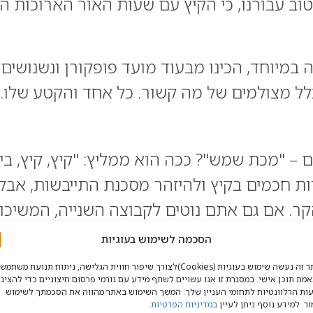
וב עבורנו, כי הקיץ עם שעות האור הארוכות הוא
 במיוחד, הכינו מבעוד מועד פופקורן ונשנושים
– "מכת שמש"? ככה הוא ממליץ: "קיץ, קיץ, בין ק
יות חכמים בקיץ ולהיזהר מסכנת התייבשות, אב
ר. אם גם אתם נוטים לקבוצה השנייה, המשיכו ל
 שלו.
הסכמה לשימוש בעוגיות
באתר זה נעשה שימוש בעוגיות (Cookies)לצורך שיפור חווית הגלישה, ניתוח תנועת משתמ
מת תוכן אישי. במסגרת זו אנו עשויים לשתף מידע עם גורמי פרסום חיצוניים כדי להציג 
ות הרלוונטיות לתחומי העניין שלך. המשך השימוש באתר מהווה את הסכמתך לשימוש
רכבים מדואליות נצחית. לפעמים אנו צוחקים ו
ר. למידע נוסף ניתן לעיין
במדיניות הפרטיות
.