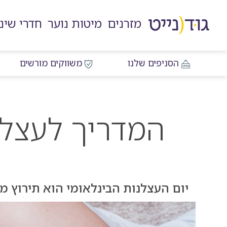
דלג
דלג
דלג
דלג
לאזור
לרכיב
לתפריט
לתחתית
מזרנים
מיטות נוער
חדרי שינ
תוכן
ראשי
חיפוש
העמוד
מרכזי
הסניפים שלנו
משווקים מורשים
המדריך לעצלן
יום העצלנות הבינלאומי הוא תירוץ מצ