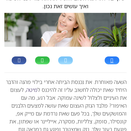
ואיך עושים זאת נכון.
השעה מאוחרת. את נכנסת הביתה אחרי בילוי מהנה והדבר
היחיד שאת יכולה לחשוב עליו זה להיכנס ל
מיטה
, לעצום
את העיניים ולצלול לשינה עמוקה. אבל רגע, מה עם
האיפור? מלבד הנזק העצום שאת עושה למצעים הלבנים
והמושקעים שלך, בכל פעם שאת נרדמת עם מייק אפ,
קונסילר, סומק, צלליות, מסקרה, אייליינר או שפתון, את
פוגעת בעור שלך. נזק שמצטבר ופוגע גם במראה וגם