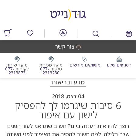
דלג
דלג
דלג
דלג
לאזור
לרכיב
לתפריט
לתחתית
תוכן
ראשי
חיפוש
העמוד
מרכזי
מוצרים
במועדפים
צור קשר
הסניפים שלנו
משווקים מורשים
מוקד מכירות
מוקד שירות
מוקד מכירות טלפוני
מוקד שי
טלפוני
077-
לקוחות
077-
2313873
2313230
מדע ובריאות
04 דצמ, 2018
6 סיבות שיגרמו לך להפסיק
לישון עם איפור
רוצה להיראות רעננה ביום? חשוב שתדאגי לעור הפנים
שלך בלילה. למה חשוב להסיר את האיפור לפני השינה