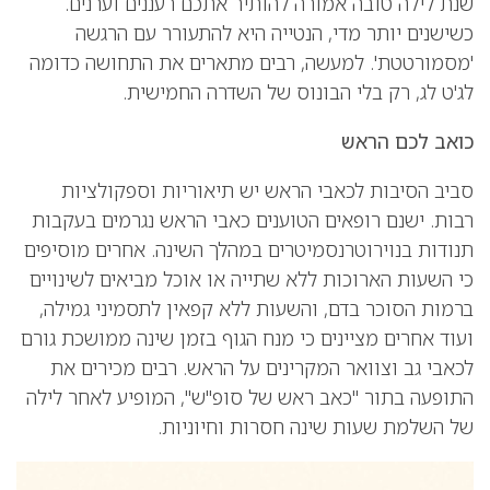
שנת לילה טובה אמורה להותיר אתכם רעננים וערנים.
כשישנים יותר מדי, הנטייה היא להתעורר עם הרגשה
'מסמורטטת'. למעשה, רבים מתארים את התחושה כדומה
לג'ט לג, רק בלי הבונוס של השדרה החמישית.
כואב לכם הראש
סביב הסיבות לכאבי הראש יש תיאוריות וספקולציות
רבות. ישנם רופאים הטוענים כאבי הראש נגרמים בעקבות
תנודות בנוירוטרנסמיטרים במהלך השינה. אחרים מוסיפים
כי השעות הארוכות ללא שתייה או אוכל מביאים לשינויים
ברמות הסוכר בדם, והשעות ללא קפאין לתסמיני גמילה,
ועוד אחרים מציינים כי מנח הגוף בזמן שינה ממושכת גורם
לכאבי גב וצוואר המקרינים על הראש. רבים מכירים את
התופעה בתור "כאב ראש של סופ"ש", המופיע לאחר לילה
של השלמת שעות שינה חסרות וחיוניות.