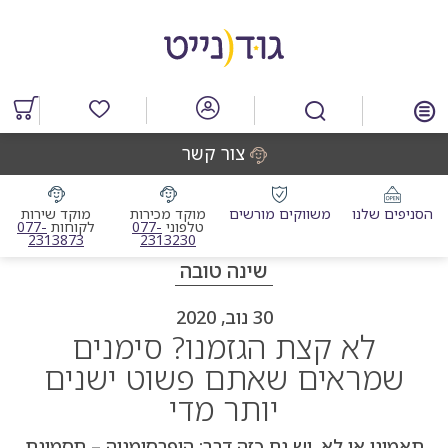
דלג
דלג
דלג
דלג
לאזור
לרכיב
לתפריט
לתחתית
תוכן
ראשי
חיפוש
העמוד
מרכזי
מוצרים
במועדפים
צור קשר
הסניפים שלנו
משווקים מורשים
מוקד מכירות
מוקד שירות
מוקד מכירות טלפוני
מוקד שי
טלפוני
077-
לקוחות
077-
2313873
2313230
שינה טובה
30 נוב, 2020
לא קצת הגזמנו? סימנים
שמראים שאתם פשוט ישנים
יותר מדי
תאמינו או לא, יש גם כזה דבר: היפרסומניה – תסמונת