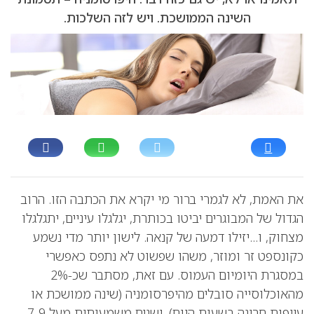
השינה הממושכת. ויש לזה השלכות.
את האמת, לא לגמרי ברור מי יקרא את הכתבה הזו. הרוב
הגדול של המבוגרים יביטו בכותרת, יגלגלו עיניים, יתגלגלו
מצחוק, ו…יזילו דמעה של קנאה. לישון יותר מדי נשמע
כקונספט זר ומוזר, משהו שפשוט לא נתפס כאפשרי
במסגרת היומיום העמוס. עם זאת, מסתבר שכ-2%
מהאוכלוסייה סובלים מהיפרסומניה (שינה ממושכת או
עייפות חריגה בשעות היום), ישנים משמעותית מעל 7-9