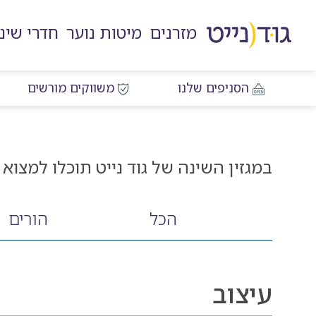
דלג
דלג
דלג
דלג
לאזור
לרכיב
לתפריט
לתחתית
מזרנים
מיטות נוער
חדרי שינ
תוכן
ראשי
חיפוש
העמוד
מרכזי
הסניפים שלנו
משווקים מורשים
במגזין השינה של גוד נייט תוכלו למצוא
הכל
הורים
עיצוב