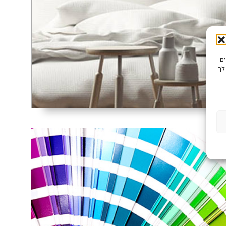
שים
לך