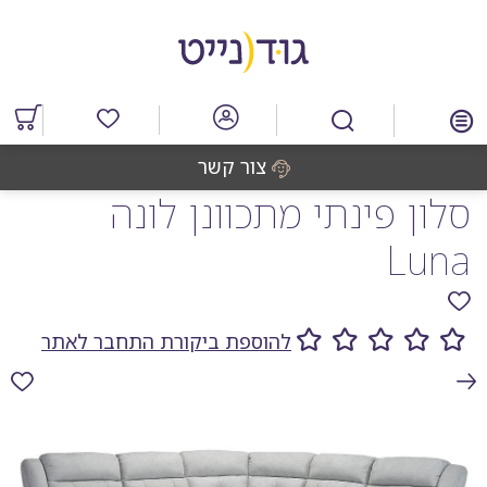
דלג
דלג
דלג
דלג
לאזור
לרכיב
לתפריט
לתחתית
תוכן
ראשי
חיפוש
העמוד
מרכזי
מוצרים
במועדפים
צור קשר
סלון פינתי מתכוונן לונה
Luna
להוספת ביקורת התחבר לאתר
גלריית
תמונות
המוצר