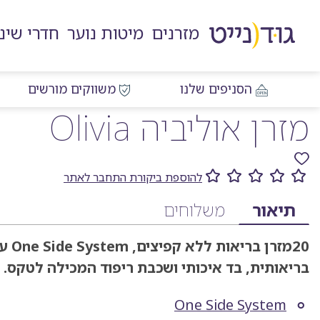
דלג
דלג
דלג
דלג
לאזור
לרכיב
לתפריט
לתחתית
מזרנים
מיטות נוער
חדרי שינ
תוכן
ראשי
חיפוש
העמוד
מרכזי
הסניפים שלנו
משווקים מורשים
מזרן אוליביה Olivia
להוספת ביקורת התחבר לאתר
מידע
תיאור
משלוחים
על
20מזרן בריאות ללא קפיצים,
One Side System
ע
המוצר
בריאותית
, בד איכותי ושכבת ריפוד המכילה לטקס.
הכולל
One Side System