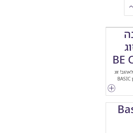
ה
ג
הוב! זוג
רן Basic