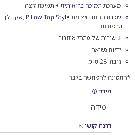
תיאור,
מערכת
תמיכה בריאותית
+ תמיכת קצה
מפרט
שכבת נוחות חיצונית
Pillow Top Style
,אקרילן
טרמובונד
ומשלוחים
2 שורות של פתחי איוורור
ידיות נשיאה
גובה: 28 ס״מ
*התמונה להמחשה בלבד
בחירת הרכבת חלקי המוצר
מידה
מידה
דרגת קושי