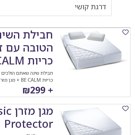
דרגת קושי
חבילת השינ
הטובה עם זו
כריות BE CALM
חבילת שינה שאתם הולכים לא
כריות BE CALM + מגן מזרן BASIC
מחיר
עלות
+ ₪299
נוכחי
המוצר
מגן מז
Protector