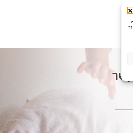
שים
לך
קשר