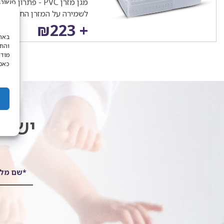
מגן מזרן PVC - פתרון 
לשמירה על המזרן החדש של
מחיר
עלות
+ ₪223
והתא
נוכחי
המוצר
מודע
כאמו
יש ל
*שם מל