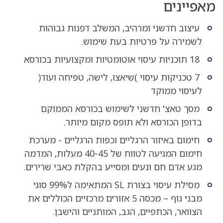
מאפיינים
עיצוב חדשני ומרהיב, המשלב דפנות גבוהות
לשמירה על פרטיות בעת שימוש.
18 תוכניות עיסוי אוטומטיות ומקצועיות בכורסא
7 טכניקות עיסוי )שיאצו, לישה, טפיחה ועוד(
לעיסוי ממוקד
מסך טאצ' חדשני לשימוש בכורסא הממוקם
בדופן הכורסא ולא תופס מקום מיותר.
חימום באיזור הרגליים וכפות הרגליים - מערכת
חימום המגיעה לטווח של 40-45 מעלות, המדמה
מגע אדם חם ונעים ומסייע בהקלת כאבי שרירים.
מסילת עיסוי בצורת SL המתאימה ל99% סוגי
מבני גוף – מכסה 5 אזורים מרכזיים הכוללים את
הצוואר, הכתפיים, הגב, המותניים והישבן.