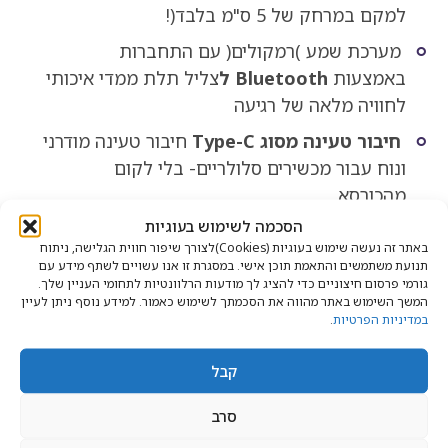
למקם במרחק של 5 ס"מ בלבד(!
מערכת שמע )רמקולים( עם התחברות
באמצעות
Bluetooth ל
צליל תלת ממדי איכותי
לחוויה מלאה של רגיעה
חיבור טעינה מסוג
Type-C
חיבור טעינה מודרני
ונוח עבור מכשירים סלולריים- בלי לקום
מהכורסא.
הסכמה לשימוש בעוגיות
מתקן / תושבת לטלפון נייד.
באתר זה נעשה שימוש בעוגיות (Cookies)לצורך שיפור חווית הגלישה, ניתוח
תנועת משתמשים והתאמת תוכן אישי. במסגרת זו אנו עשויים לשתף מידע עם
מידות
גורמי פרסום חיצוניים כדי להציג לך מודעות הרלוונטיות לתחומי העניין שלך.
המשך השימוש באתר מהווה את הסכמתך לשימוש כאמור. למידע נוסף ניתן לעיין
במדיניות הפרטיות
.
גובה:
112 ס”מ
רוחב:
חיצוני 76 , פנימי- מושב 51
קבל
עומק:
156 ס”מ – במצב סגור (ישיבה)
משקל:
נטו
כורסא – 85 ק”ג. ברוטו (אריזה) – 100 ק”ג
סרב
גודל אריזה:
140*77*120 ס"מ