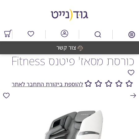
דלג
דלג
דלג
דלג
לאזור
לרכיב
לתפריט
לתחתית
תוכן
ראשי
חיפוש
העמוד
מרכזי
מוצרים
במועדפים
צור קשר
כורסת מסאז' פיטנס Fitness
להוספת ביקורת התחבר לאתר
גלריית
תמונות
המוצר