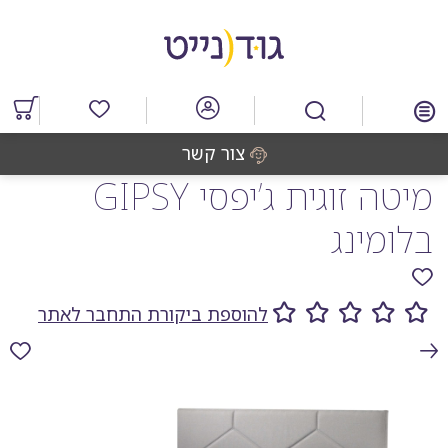
דלג
דלג
דלג
דלג
לאזור
לרכיב
לתפריט
לתחתית
תוכן
ראשי
חיפוש
העמוד
מרכזי
מוצרים
במועדפים
צור קשר
מיטה זוגית ג’יפסי GIPSY
בלומינג
להוספת ביקורת התחבר לאתר
גלריית
תמונות
המוצר